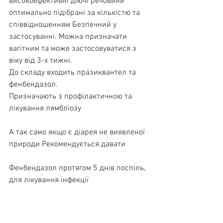
високоефективні діючі речовини 
оптимально підібрані за кількістю та 
співвідношенням Безпечний у 
застосуванні. Можна призначати 
вагітним та може застосовуватися з 
віку від 3-х тижні.
До складу входить празиквантел та 
фенбендазол.
Призначають з профілактичною та 
лікування лямбліозу
А так само якщо є діарея не виявленої 
природи Рекомендується давати 
Фенбендазол протягом 5 днів поспіль, 
для лікування інфекції