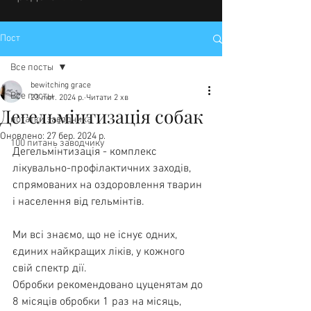
Пост
Все посты
bewitching grace
Все посты
23 лют. 2024 р.
Читати 2 хв
Дегельмінтизація собак
нотатки заводчика
Оновлено:
27 бер. 2024 р.
100 питань заводчику
Дегельмінтизація - комплекс 
лікувально-профілактичних заходів,
спрямованих на оздоровлення тварин 
і населення від гельмінтів.
Ми всі знаємо, що не існує одних, 
єдиних найкращих ліків, у кожного 
свій спектр дії.
Обробки рекомендовано цуценятам до 
8 місяців обробки 1 раз на місяць, 