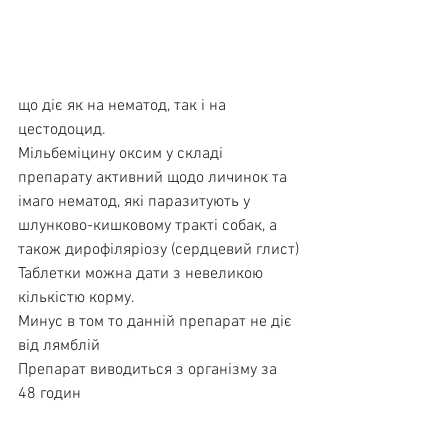
що діє як на нематод, так і на 
цестодоцид. 
Мільбеміцину оксим у складі 
препарату активний щодо личинок та 
імаго нематод, які паразитують у 
шлунково-кишковому тракті собак, а 
також дирофіляріозу (сердцевий глист)
Таблетки можна дати з невеликою 
кількістю корму.
Минус в том то данній препарат не діє 
від лямблій
Препарат виводиться з організму за 
48 годин