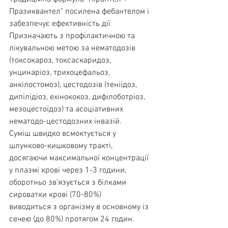
Празиквантел" посилена фебантелом і 
забезпечує ефективність дії
Призначають з профілактичною та 
лікувальною метою за нематодозів 
(токсокароз, токсаскаридоз, 
унцинаріоз, трихоцефальоз, 
анкілостомоз), цестодозів (теніідоз, 
дипілідіоз, ехінококоз, дифілоботріоз, 
мезоцестоїдоз) та асоціативних 
нематодо-цестодозних інвазій.
Суміш швидко всмоктується у 
шлунково-кишковому тракті, 
досягаючи максимальної концентрації 
у плазмі крові через 1-3 години, 
оборотньо зв'язується з білками 
сироватки крові (70-80%)
виводиться з організму в основному із 
сечею (до 80%) протягом 24 годин.