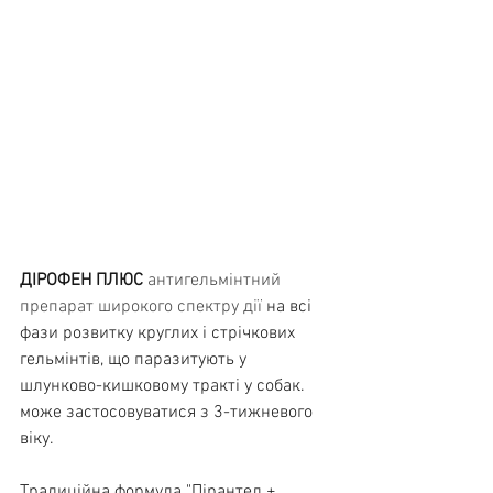
ДІРОФЕН ПЛЮС
антигельмінтний 
препарат широкого спектру дії 
на всі 
фази розвитку круглих і стрічкових 
гельмінтів, що паразитують у 
шлунково-кишковому тракті у собак. 
може застосовуватися з 3-тижневого 
віку.
Традиційна формула "Пірантел + 